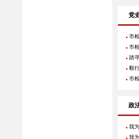
党
市
市
踏
毅
市
政
我
我为