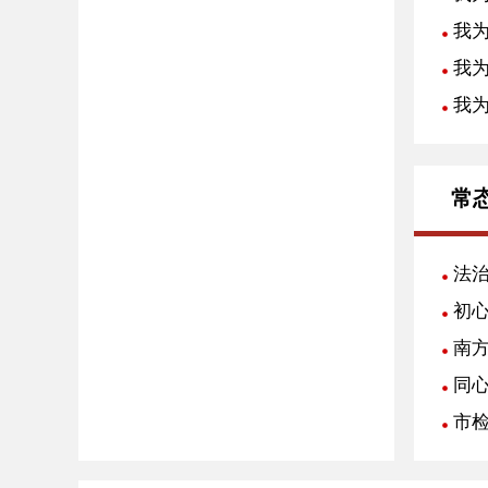
我为
我
我
常
法
初
南
同
市