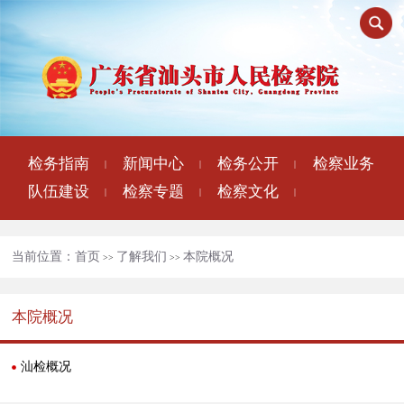
检务指南
新闻中心
检务公开
检察业务
|
|
|
队伍建设
检察专题
检察文化
|
|
|
当前位置：
首页
了解我们
本院概况
>>
>>
本院概况
汕检概况