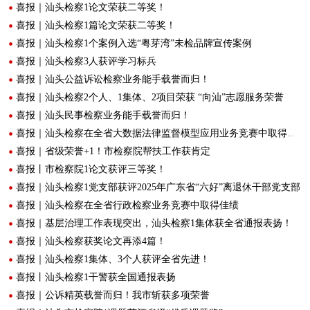
喜报｜汕头检察1论文荣获二等奖！
喜报｜汕头检察1篇论文荣获二等奖！
喜报｜汕头检察1个案例入选“粤芽湾”未检品牌宣传案例
喜报｜汕头检察3人获评学习标兵
喜报｜汕头公益诉讼检察业务能手载誉而归！
喜报｜汕头检察2个人、1集体、2项目荣获 “向汕”志愿服务荣誉
喜报｜汕头民事检察业务能手载誉而归！
喜报｜汕头检察在全省大数据法律监督模型应用业务竞赛中取得佳绩！
喜报｜省级荣誉+1！市检察院帮扶工作获肯定
喜报丨市检察院1论文获评三等奖！
喜报｜汕头检察1党支部获评2025年广东省“六好”离退休干部党支部
喜报｜汕头检察在全省行政检察业务竞赛中取得佳绩
喜报｜基层治理工作表现突出，汕头检察1集体获全省通报表扬！
喜报｜汕头检察获奖论文再添4篇！
喜报｜汕头检察1集体、3个人获评全省先进！
喜报丨汕头检察1干警获全国通报表扬
喜报｜公诉精英载誉而归！我市斩获多项荣誉