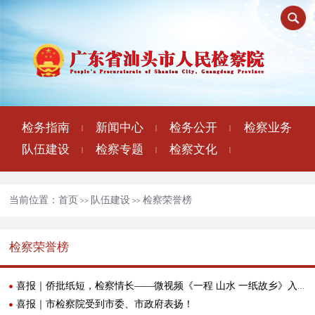
检务指南
新闻中心
检务公开
检察业务
|
|
|
队伍建设
检察专题
检察文化
|
|
|
当前位置：
首页
队伍建设
检察荣誉榜
>>
>>
检察荣誉榜
喜报｜侨批纸短，检察情长——微视频《一程 山水 一纸故乡》入选广东国际传播年度案例
喜报｜市检察院受到市委、市政府表扬！