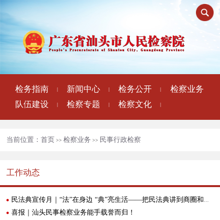
检务指南
新闻中心
检务公开
检察业务
|
|
|
队伍建设
检察专题
检察文化
|
|
|
当前位置：
首页
检察业务
民事行政检察
>>
>>
工作动态
民法典宣传月｜“法”在身边 “典”亮生活——把民法典讲到商圈和课堂里
喜报｜汕头民事检察业务能手载誉而归！