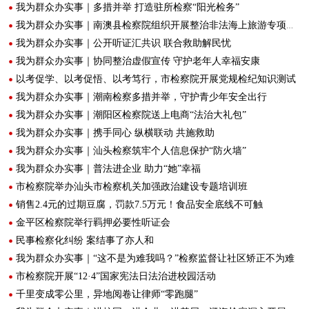
我为群众办实事｜多措并举 打造驻所检察“阳光检务”
我为群众办实事｜南澳县检察院组织开展整治非法海上旅游专项行动
我为群众办实事｜公开听证汇共识 联合救助解民忧
我为群众办实事｜协同整治虚假宣传 守护老年人幸福安康
以考促学、以考促悟、以考笃行，市检察院开展党规检纪知识测试
我为群众办实事｜潮南检察多措并举，守护青少年安全出行
我为群众办实事｜潮阳区检察院送上电商“法治大礼包”
我为群众办实事｜携手同心 纵横联动 共施救助
我为群众办实事｜汕头检察筑牢个人信息保护“防火墙”
我为群众办实事｜普法进企业 助力“她”幸福
市检察院举办汕头市检察机关加强政治建设专题培训班
销售2.4元的过期豆腐，罚款7.5万元！食品安全底线不可触
金平区检察院举行羁押必要性听证会
民事检察化纠纷 案结事了亦人和
我为群众办实事｜“这不是为难我吗？”检察监督让社区矫正不为难
市检察院开展“12·4”国家宪法日法治进校园活动
千里变成零公里，异地阅卷让律师“零跑腿”