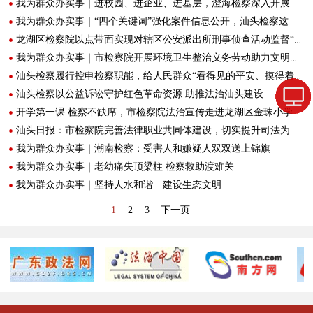
我为群众办实事｜进校园、进企业、进基层，澄海检察深入开展普法活动
我为群众办实事｜“四个关键词”强化案件信息公开，汕头检察这么做
龙湖区检察院以点带面实现对辖区公安派出所刑事侦查活动监督“全覆盖”
我为群众办实事｜市检察院开展环境卫生整治义务劳动助力文明创建
汕头检察履行控申检察职能，给人民群众“看得见的平安、摸得着的幸福”
汕头检察以公益诉讼守护红色革命资源 助推法治汕头建设
开学第一课 检察不缺席，市检察院法治宣传走进龙湖区金珠小学
汕头日报：市检察院完善法律职业共同体建设，切实提升司法为民能力水平——“电子卷宗”让律师阅卷更方便
我为群众办实事｜潮南检察：受害人和嫌疑人双双送上锦旗
我为群众办实事｜老幼痛失顶梁柱 检察救助渡难关
我为群众办实事｜坚持人水和谐 建设生态文明
1
2
3
下一页