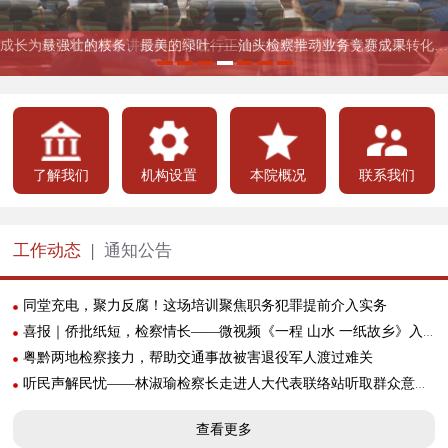
听民声解民忧——林淑瑜检察长走进人大代表联络站听取群众意见建议
市检察院召开机关党员大会选举新一届 机关党委、机关纪委
林淑瑜检察长讲授树立和践行正确政绩观学习教育专题党课
林淑瑜检察长带队到基层开展调研
市检察院召开“七一”表彰大会
新时代检察宣传周丨市检察院举办“检爱四十载 携手向未来”检察开放日活动
成长为最强壮的枝条、最美的绿叶——汕头检察推动业务竞赛成果转化为履职本领
了解我们
机构设置
本院概况
联系我们
工作动态
|
通知公告
同堂充电，聚力反腐！这场培训聚焦职务犯罪提前介入实务
喜报｜侨批纸短，检察情长——微视频《一程 山水 一纸故乡》入选广东国际传播年度案例
粤黔两地检察接力，帮助交通事故被害退役军人渡过难关
听民声解民忧——林淑瑜检察长走进人大代表联络站听取群众意见建议
查看更多