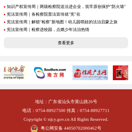
知识产权宣传周｜两级检察院送法进企业，筑牢原创保护“防火墙”
宪法宣传周｜各检察院普法宣传就“宪”在
宪法宣传周｜解锁“检察”新地图！幼儿园萌娃的法治启蒙之旅
宪法宣传周｜检察进校园，点燃少年法治热情
查看更多
地址：广东省汕头市黄山路26号
电话：0754-88927500 传真：0754-88927711
Copyright © stjcy.gov.cn All Rights Reserved.
粤公网安备 44050702000462号