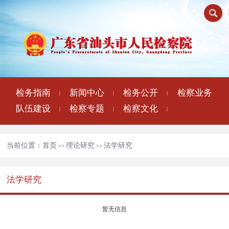
检务指南
新闻中心
检务公开
检察业务
|
|
|
队伍建设
检察专题
检察文化
|
|
|
当前位置：
首页
理论研究
法学研究
>>
>>
法学研究
暂无信息