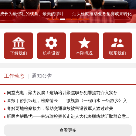
听民声解民忧——林淑瑜检察长走进人大代表联络站听取群众意见建议
市检察院召开机关党员大会选举新一届 机关党委、机关纪委
林淑瑜检察长讲授树立和践行正确政绩观学习教育专题党课
林淑瑜检察长带队到基层开展调研
市检察院召开“七一”表彰大会
新时代检察宣传周丨市检察院举办“检爱四十载 携手向未来”检察开放日活动
成长为最强壮的枝条、最美的绿叶——汕头检察推动业务竞赛成果转化为履职本领
了解我们
机构设置
本院概况
联系我们
工作动态
|
通知公告
同堂充电，聚力反腐！这场培训聚焦职务犯罪提前介入实务
喜报｜侨批纸短，检察情长——微视频《一程山水 一纸故乡》入选广东国际传播年度案例
粤黔两地检察接力，帮助交通事故被害退役军人渡过难关
听民声解民忧——林淑瑜检察长走进人大代表联络站听取群众意见建议
查看更多