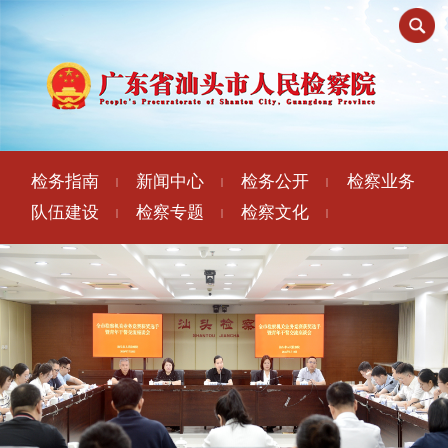
检务指南
新闻中心
检务公开
检察业务
|
|
|
队伍建设
检察专题
检察文化
|
|
|