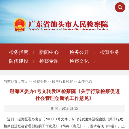
检务指南
新闻中心
检务公开
检察业务
|
|
|
队伍建设
检察专题
检察文化
|
|
|
当前位置：
首页
检察业务
民事行政检察
工作动态
>>
>>
>>
澄海区委办1号文转发区检察院《关于行政检察促进
社会管理创新的工作意见》
时间：2013-03-15
近日，澄海区委办出台〔2013〕1号文件，专门转发澄海区检察院《关于行政
检察促进社会管理创新的工作意见》（简称《意见》），要求各镇（街道）、上