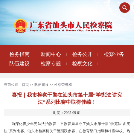
检务指南
新闻中心
检务公开
检察业务
|
|
|
队伍建设
检察专题
检察文化
|
|
|
当前位置：
首页
队伍建设
检察荣誉榜
>>
>>
喜报｜我市检察干警在汕头市第十届“学宪法 讲宪
法”系列比赛中取得佳绩！
时间：2025-09-01
为深化青少年宪法法治教育，市教育局举办了汕头市第十届“学宪法 讲宪
法”系列比赛。汕头市检察机关干警踊跃参赛，在教育部门指导和相应学校、热