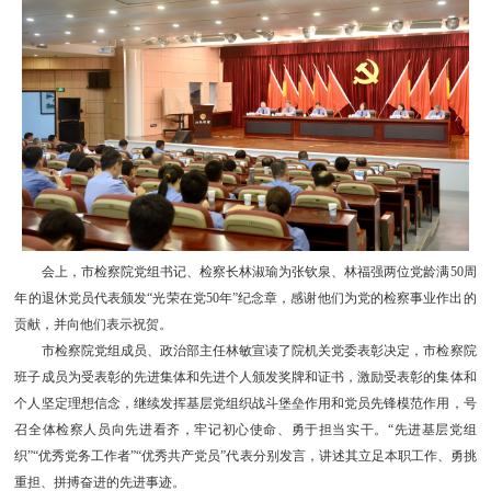
会上，市检察院党组书记、检察长林淑瑜为张钦泉、林福强两位党龄满50周
年的退休党员代表颁发“光荣在党50年”纪念章，感谢他们为党的检察事业作出的
贡献，并向他们表示祝贺。
市检察院党组成员、政治部主任林敏宣读了院机关党委表彰决定，市检察院
班子成员为受表彰的先进集体和先进个人颁发奖牌和证书，激励受表彰的集体和
个人坚定理想信念，继续发挥基层党组织战斗堡垒作用和党员先锋模范作用，号
召全体检察人员向先进看齐，牢记初心使命、勇于担当实干。“先进基层党组
织”“优秀党务工作者”“优秀共产党员”代表分别发言，讲述其立足本职工作、勇挑
重担、拼搏奋进的先进事迹。