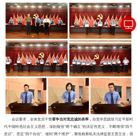
会议要求，全体党员干警
要争当对党忠诚的表率，
自觉学思践悟习近平新时
代中国特色社会主义思想，深刻领悟“两个确立”的决定性意义，不断增强“四个
意识”、坚定“四个自信”、做到“两个维护”，聚焦检察机关法律监督主责主业，强