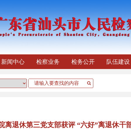
新闻中心
检察业务
检务公开
队伍建设
院离退休第三党支部获评 “六好”离退休干