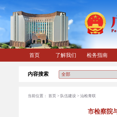
首页
了解我们
检务指南
内容搜索
当前位置：
首页
>
队伍建设
>
汕检青联
市检察院