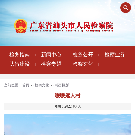
检务指南
新闻中心
检务公开
检察业务
|
|
|
队伍建设
检察专题
检察文化
|
|
|
当前位置：
首页
检察文化
书画摄影
>>
>>
暧暧远人村
时间：2022-03-08