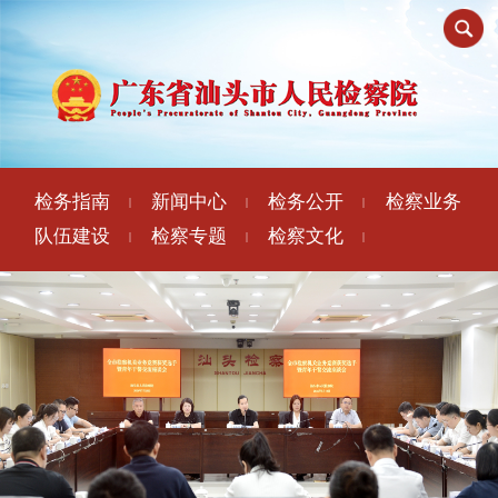
检务指南
新闻中心
检务公开
检察业务
|
|
|
队伍建设
检察专题
检察文化
|
|
|