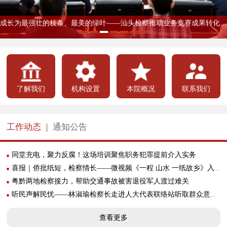
听民声解民忧——林淑瑜检察长走进人大代表联络站听取群众意见建议
市检察院召开机关党员大会选举新一届 机关党委、机关纪委
林淑瑜检察长讲授树立和践行正确政绩观学习教育专题党课
林淑瑜检察长带队到基层开展调研
市检察院召开“七一”表彰大会
新时代检察宣传周丨市检察院举办“检爱四十载 携手向未来”检察开放日活动
成长为最强壮的枝条、最美的绿叶——汕头检察推动业务竞赛成果转化为履职本领
了解我们
机构设置
本院概况
联系我们
工作动态
|
通知公告
同堂充电，聚力反腐！这场培训聚焦职务犯罪提前介入实务
喜报｜侨批纸短，检察情长——微视频《一程 山水 一纸故乡》入选广东国际传播年度案例
粤黔两地检察接力，帮助交通事故被害退役军人渡过难关
听民声解民忧——林淑瑜检察长走进人大代表联络站听取群众意见建议
查看更多